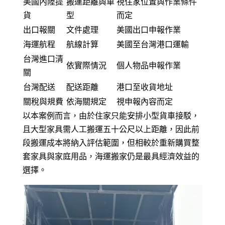
美國內陸提
搬運距離與車
視住家位置與作業條件
貨
型
而定
出口報關
文件處理
美國出口申報作業
海運航程
航線計算
美國至台灣港口運輸
台灣進口清
依實際情況
個人物品申報作業
關
台灣配送
配送距離
港口至收貨地址
關稅與規費
依海關規定
視申報內容而定
以本案例而言，由於住家只能安排小型貨車接駁，
且大型家具需人工搬運五十公尺以上距離，因此前
段搬運成本將納入評估範圍，但相較於重新購買整
套家具與家庭用品，海運搬家仍是最具經濟效益的
選擇。