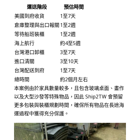
運送階段
預估時間
美國到府收貨
1至7天
倉庫整理與出口報關
1至2週
等待船班裝櫃
1至2週
海上航行
約4至5週
台灣港口卸櫃
3至7天
進口清關
3至10天
台灣配送到府
1至7天
總時間
約2個月左右
本案例由於家具數量較多，且包含玻璃桌面、畫作
以及大型沙發等特殊物品，因此 Ship2TW 會預留
更多包裝與裝櫃規劃時間，確保所有物品在長途海
運過程中獲得充分保護。