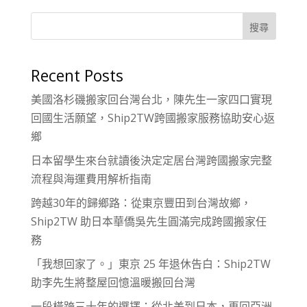
搜尋
Recent Posts
美國洛杉磯搬家回台灣台北，陳先生一家四口實現
回國生活願望，Ship2TW跨國搬家服務協助安心返
鄉
日本留學生來台就讀後決定定居台灣跨國搬家完整
流程與海運費用解析指南
跨越30年的歸鄉路：從東京豐田到台灣故鄉，
Ship2TW 助日本華僑吳先生圓滿完成跨國搬家任
務
「我想回家了。」東京 25 年退休告白：Ship2TW
助李先生將整屋回憶溫暖搬回台灣
一段橫跨三十年的選擇：從北美到日本，再回亞洲