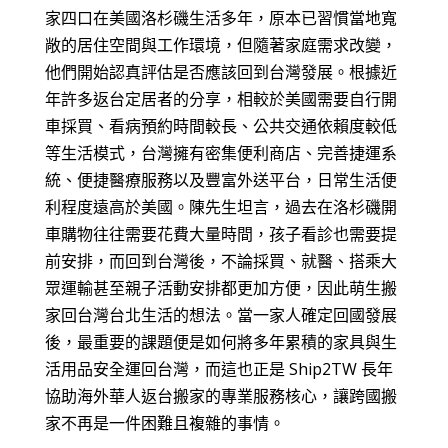
家四口在美國洛杉磯生活多年，原本已習慣當地寬
敞的居住空間與工作環境，但隨著家庭需求改變，
他們開始認真評估是否應該回到台灣發展。根據近
年許多返台定居者的分享，相較於美國需要自行開
車採買、看病預約時間較長、公共交通依賴度較低
等生活模式，台灣擁有密集便利商店、完善捷運系
統、便捷醫療服務以及豐富外送平台，日常生活便
利程度遠高於美國。陳先生坦言，過去在洛杉磯開
車購物往往需要花費大量時間，孩子看診也需要提
前安排，而回到台灣後，不論採買、就醫、搭乘大
眾運輸甚至親子活動安排都更加方便，因此萌生搬
家回台灣台北生活的想法。當一家人確定回國發展
後，最重要的課題便是如何將多年累積的家具與生
活用品安全運回台灣，而這也正是 Ship2TW 長年
協助海外華人返台搬家的專業服務核心，讓跨國搬
家不再是一件困難且複雜的事情。