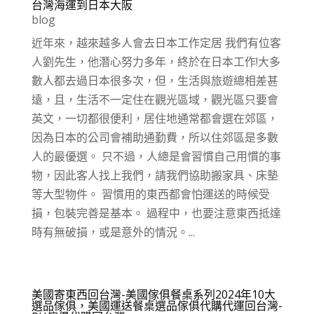
台灣海運到日本大阪
blog
近年來，越來越多人會去日本工作定居 我們有位客
人劉先生，他潛心努力多年，終於在日本工作!大多
數人都去過日本很多次，但，生活與旅遊總相差甚
遠，且，生活不一定住在觀光區域，觀光區只要會
英文，一切都很便利，居住地通常都會選在郊區，
因為日本的公司會補助通勤費，所以住郊區是多數
人的最優選。 只不過，人總是會習慣自己用慣的事
物，因此客人找上我們，請我們協助搬家具、床墊
等大型物件。 習慣用的東西都會怕運送的時候受
損，包裝完善是基本。 過程中，也要注意東西抵達
時有無破損，或是意外的情況。...
美國寄東西回台灣-美國傢俱餐桌系列2024年10大
選品傢俱，美國運送餐桌選品傢俱代購代運回台灣-