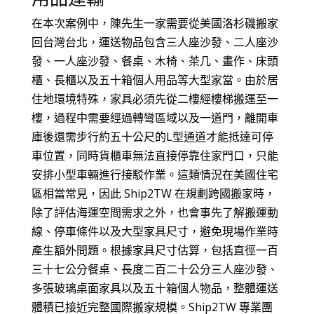
在本次案例中，陳先生一家需要從美國洛杉磯搬家
回台灣台北，運送物品包含三人座沙發、二人座沙
發、一人座沙發、餐桌、木椅、茶几、畫作、床頭
櫃、長櫃以及五十箱個人用品等大型家當。由於居
住地環境特殊，家具必須先從二樓經樓梯搬運至一
樓，過程中需要經過轉彎區域以及一道門，離開車
庫後還需步行約五十公尺的L型通道才能抵達可停
車位置，同時貨櫃車無法直接停靠住家門口，只能
安排小型車輛進行接駁作業。這類情況在美國住宅
區相當常見，因此 Ship2TW 在規劃跨國搬家時，
除了評估海運空間需求之外，也會事先了解搬運動
線、停車條件以及大型家具尺寸，避免現場作業時
產生額外問題。根據家具尺寸估算，包括直徑一百
三十七公分餐桌、長度二百二十公分三人座沙發、
多張玻璃桌面家具以及五十箱個人物品，整體運送
體積已接近完整國際搬家規模。Ship2TW 專業團